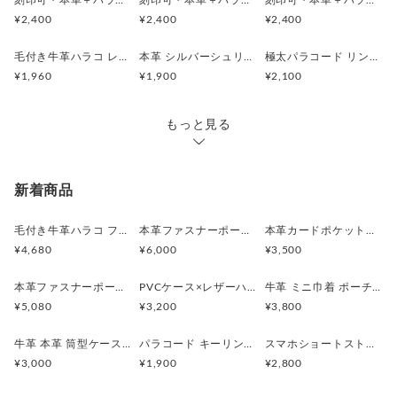
刻印可・本革＋パラコード スマホショートストラップ バイカラー
刻印可・本革＋パラコード スマホショートストラップ パープル・イエローミックス
刻印可・本革＋パラコード スマホショートストラップ・トリコロール
また擦り傷・シミ・色ムラ等がある場合がございま
¥2,400
¥2,400
¥2,400
スマートフォンのハンドストラップとして手首に巻けば、しっ
す。
かりとしたホールド感と安心感があります。
■本革は雨や水などに濡れるとシミや色落ちする場合が
毛付き牛革ハラコ レザースマホケース用ストラップ（8種類）
本革 シルバーシュリンク スマホケース用ストラップ 5色
極太パラコード リングストラップ ハートチャーム名入れ可 マルーン
あります。
¥1,960
¥1,900
¥2,100
またお気に入りのバッグやポーチに取り付ければ、シンプルな
■お届けいたしました商品に万一初期不良などございま
アイテムのアクセントにもなります。
したら
もっと見る
７日以内にまずは状況をご連絡下さい。
■ご使用後や７日を過ぎてからのご連絡には対応できか
◇こちらはストラップのみの販売です。写真のスマホケースは
ねる場合があります。
含まれておりません。
予めご了承ください。
新着商品
◇ケースに差すだけで使えるストラップホルダーを追加できま
毛付き牛革ハラコ ファスナーポーチ付きスマホケース横タイプ 大容量・取り外し可 iPhone, Xperia
本革ファスナーポーチ付スマホケース&パラコードショルダーストラップ●長さ調整可●ゴールド iPhone,Xperia
本革カードポケット付スマホケース【グレー】 iPhone,Xperia
す（有料オプション）
¥4,680
¥6,000
¥3,500
本革ファスナーポーチ付スマホケース&パラコードストラップ●長さ調整可●ターコイズグリーン iPhone,Xperia
PVCケース×レザーハート×パラコードチャーム / クリア・ホワイト・ダークブラウン
牛革 ミニ巾着 ポーチ ドロストポーチ コスメポーチ 本革キャメル
サイズ：
¥5,080
¥3,200
¥3,800
【ショートストラップ】
長さ：折り曲げた状態で約18cm（金具含む）
牛革 本革 筒型ケース 円柱ファスナーポーチ コスメポーチ キャメル
パラコード キーリング 5Color
スマホショートストラップ ハンドストラップ パラコード モノトーン＆リバティ
ストラップ幅：約3.5cm
¥3,000
¥1,900
¥2,800
【ショルダー用コード】