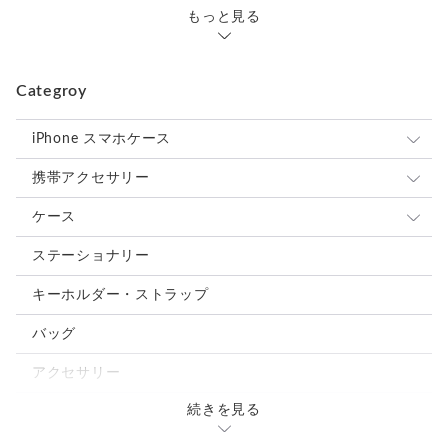
長さ：67 - 128cm （金具含む）
もっと見る
Categroy
【ご注意点】
■商品発送後のお客様都合でのキャンセル・返品・交換には対
応しておりません。
iPhone スマホケース
カラー・材質・サイズ・対応機種などのお間違えにご注意く
ださい。
スマホケース
携帯アクセサリー
■ご覧になっている閲覧環境により実際の色味と異なって見え
スマホ＆ショルダー
ショルダーストラップ
ケース
る場合がございます。
■ハンドメイド品ですので少々の色の濃淡など個体差などがあ
ショートストラップ
カードケース・名刺入れ
ステーショナリー
ります。
■天然皮革を使用している作品は、生きているときにできた傷
ネックストラップ
パスケース
キーホルダー・ストラップ
痕、
血が通っていた痕（血筋）などがあります。
スマホアクセサリー
コインケース
バッグ
また擦り傷・シミ・色ムラ等がある場合がございます。
■本革は雨や水などに濡れるとシミや色落ちする場合がありま
ポーチ・ケース
アクセサリー
す。
■お届けいたしました商品に万一初期不良などございましたら
続きを見る
オプション
７日以内にまずは状況をご連絡下さい。