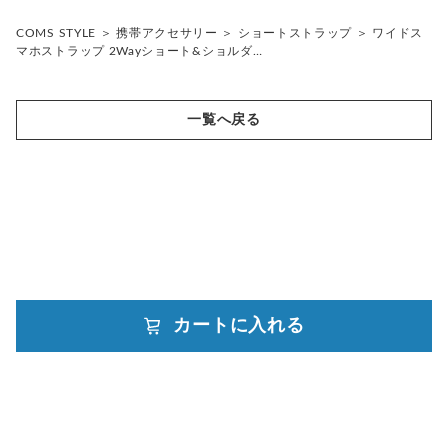
■ご使用後や７日を過ぎてからのご連絡には対応できかねる場
合があります。
COMS STYLE
＞
携帯アクセサリー
＞
ショートストラップ
＞
ワイドス
予めご了承ください。
マホストラップ 2Wayショート&ショルダ…
一覧へ戻る
カートに入れる
powered by