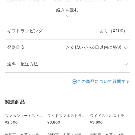
長さ調節が可能なコードを繋げば、斜めがけショルダーストラ
ップとしてもお使いいただけます。
続きを読む
カラーパターンは2種類です。
ギフトラッピング
あり
（¥100）
A. ブラックパターン
---------------------------
ブラックとグレーは反射材入り夜間や暗所での視認性がアップ
発送目安
お支払いから6日以内に発送
します。
モダンでスタイリッシュ、どんなファッションにも合わせやす
いモノトーンカラーです。
【ご注意点】
送料・配送方法
ショルダー用コードはブラックです。
■商品発送後のお客様都合でのキャンセル・返品・交換
発送元地域：
には対応しておりません。
東京都
海外発送：
不可能
この商品について質問する
B. ネイビーグレーミックス
カラー・材質・サイズ・対応機種などのお間違えにご
---------------------------
配送方法
追跡／補償
送料
追加送料
注意ください。
深みのあるネイビーと上品なブルーグレー、反射材入りレフグ
■ご覧になっている閲覧環境により実際の色味と異なっ
レーの3色組み合わせ。
クリックポスト
○
／
✕
¥185
¥0
関連商品
て見える場合がございます。
ショルダー用コードはネイビーです。
■ハンドメイド品ですので少々の色の濃淡など個体差な
宅急便（Sサイズ）
○
／
○
都道府県別
¥0〜
どがあります。
スマホショートストラップ ハンドストラップ パラコード モノトーン＆リバティ
ワイドスマホストラップ ショート ハンドストラップ ＜イエロー・グレーミックス＞
ワイドスマホストラップ ショート ハンドストラップ ＜カーキミックス＞
両カラーとも反射材入りのコードを使用しているため、夜間ジ
■天然皮革を使用しておりますので、生きているときに
¥2,800
¥3,800
¥3,800
¥22,000以上のご注文で送料無料
ョギングや早朝・夕方の外出時にも安心してお使いいただけま
できた傷痕、
す。
血が通っていた痕（血 筋）などがあります。