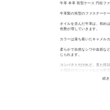
発送：
不可能
牛革 本革 筒型ケース 円柱フ
跡／補償
送料
追加送料
のお客様都合によるキャンセル・
牛革製の筒型のファスナーケ
おります。
○
／
✕
¥185
¥0
応機種などのお間違えにご注意く
オイルを含んだ牛革は、初め
色艶が増していきます。
○
／
○
地域別
¥0〜
により実際の色味と異なって見え
カラーは落ち着いたキャメル
々の色の濃淡など個体差などがあ
柔らかで自然なシワや血筋な
すので、生きているときにできた
じられます。
などがあります。
コンパクトだけれど、見た目
等がある場合がございます。
ク用品やガジェットなどを整
とシミや色落ちする場合がありま
続き
信頼のYKKファスナーに、パ
万一初期不良などございましたら
ブをプラスしています。
連絡下さい。
らのご連絡には対応できかねる場
＊＊＊＊＊＊＊＊＊＊＊
は、ポスト投函で配達完了となり