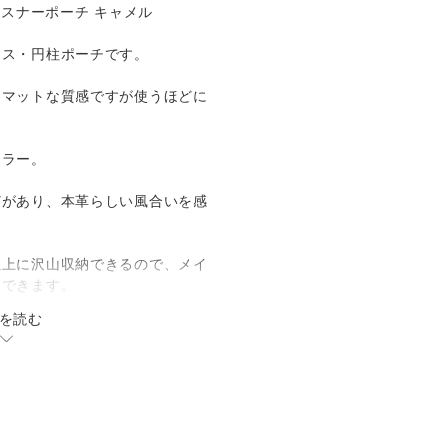
ァスナーポーチ キャメル
ース・円柱ポーチです。
はマットな質感ですが使うほどに
カラー。
どがあり、本革らしい風合いを感
以上に沢山収納できるので、メイ
理できます。
を読む
ラコードを編み込んだジッパータ
＊＊＊＊＊