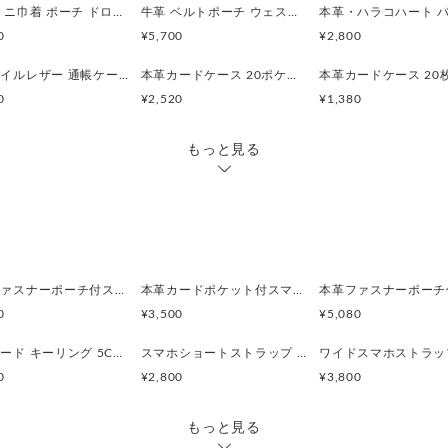
クリックポストでの配送時は
牛革 ミニ巾着 ポーチ ドロストポーチ コスメポーチ 本革キャメル
牛革 ベルトポーチ ウェストポーチ ブラウン
はありません。ご心配な方は宅配
マチ部分を折り畳んでのお届
0
¥5,700
¥2,800
い）
牛革オイルレザー 通帳ケース・L字ファスナーポーチ
本革カードケース 20ポケット＋2 【カラー6色】
＊＊＊＊＊＊＊＊＊＊＊
0
¥2,520
¥1,380
もっと見る
サイズ：
W 15cm / H7.5cm / D7.5cm
若干の誤差はご容赦ください
【ご注意点】
本革ファスナーポーチ付スマホケース&パラコードショルダーストラップ●長さ調整可●ゴールド iPhone,Xperia
本革カードポケット付スマホケース【グレー】 iPhone,Xperia
下記内容をご了承の上お買い
0
¥3,500
¥5,080
す。
パラコード キーリング 5Color
スマホショートストラップ ハンドストラップ パラコード モノトーン＆リバティ
■受注生産のため商品発送後
0
¥2,800
¥3,800
返品・交換はお断りいたして
カラー・材質・サイズ・対応
ださい。
もっと見る
■ご覧になっている閲覧環境