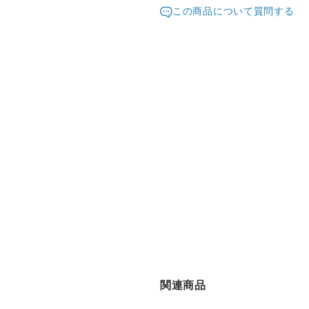
発送元地域：
す。
東京都
海外
この商品について質問する
配送方法
追
■受注生産のため商品発送後
返品・交換はお断りいたして
クリックポスト
カラー・材質・サイズ・対
ださい。
宅配便（佐川）
■ご覧になっている閲覧環境
る場合がございます。
¥22,000以上のご注文で送料無料
■ハンドメイド品ですので少
ります。
■天然皮革を使用しておりま
傷痕、
血が通っていた痕（血筋）
また擦り傷・シミ・色ムラ
■本革は雨や水などに濡れる
す。
■お届けいたしました商品に
７日以内にまずは状況をご
■ご使用後や７日を過ぎてか
合があります。
関連商品
■配送方法：クリックポスト
ます。