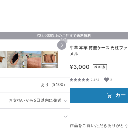
¥22,000以上のご注文で送料無料
1
/
7
牛革 本革 筒型ケース 円柱フ
メル
¥3,000
残り3点
2,192
5
あり
（¥100）
カー
お支払いから6日以内に発送
に】
求め頂きますようお願いいたしま
作品をご覧いただきありがと