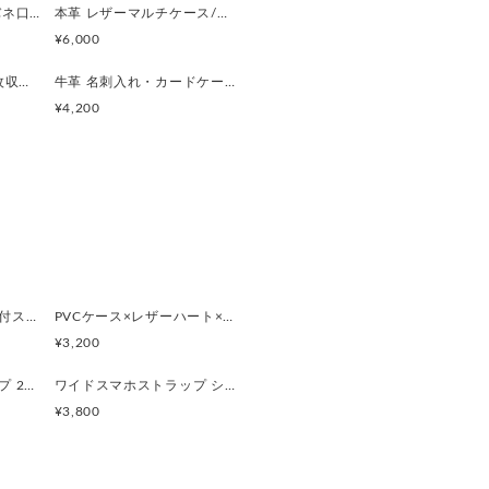
本革・ハラコハート バネ口ポーチ【カラー・サイズ選べます】
本革 レザーマルチケース/通帳ケース アイボリーラメ牛革
けとなります。（写真確認くださ
¥6,000
本革カードケース 20枚収納（カラー選べます）
牛革 名刺入れ・カードケース（名入れ刻印無料）
＊＊＊＊＊
¥4,200
本革ファスナーポーチ付スマホケース&パラコードストラップ●長さ調整可●ターコイズグリーン iPhone,Xperia
PVCケース×レザーハート×パラコードチャーム / クリア・ホワイト・ダークブラウン
求め頂きますようお願いいたしま
¥3,200
ワイドスマホストラップ 2Wayショート&ショルダー＜ブラック・ネイビーグレー＞
ワイドスマホストラップ ショート ハンドストラップ ＜イエロー・グレーミックス＞
のお客様都合によるキャンセル・
¥3,800
おります。
機種などのお間違えにご注意く
により実際の色味と異なって見え