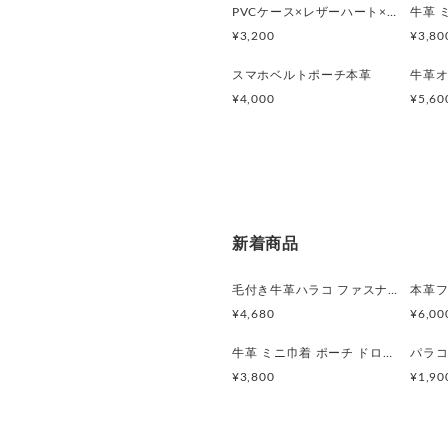
PVCケース×レザーハート×パラコードチャーム / クリア・ホワイト・ダークブラウン
不達・配送事故による補償
便をご利用ください。
¥3,200
¥3,80
スマホベルトポーチ本革
¥4,000
¥5,60
新着商品
毛付き牛革ハラコ ファスナーポーチ付きスマホケース横タイプ 大容量・取り外し可 iPhone, Xperia
¥4,680
¥6,00
牛革 ミニ巾着 ポーチ ドロストポーチ コスメポーチ 本革キャメル
¥3,800
¥1,90