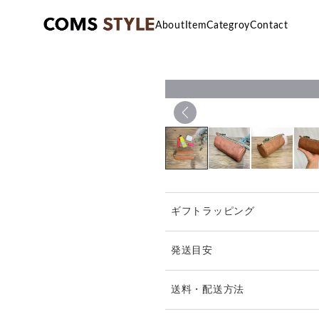
About
Item
Categroy
Contact
ギフトラッピング
発送目安
【気持ち良いお取り引きの為
送料・配送方法
下記内容をご了承の上お買い